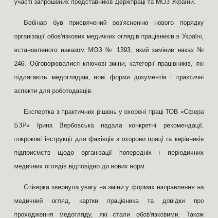
участі запрошених представників Держпраці та МОЗ України.
Вебінар був присвячений роз'ясненню нового порядку
організації обов'язкових медичних оглядів працівників в Україні,
встановленого наказом МОЗ № 1393, який замінив наказ №
246. Обговорювалися ключові зміни, категорії працівників, які
підлягають медоглядам, нові форми документів і практичні
аспекти для роботодавців.
Експертка з практичних рішень у охороні праці ТОВ «Сфера
БЗР» Ірина Вербовська надала конкретні рекомендації,
покрокові інструкції для фахівців з охорони праці та керівників
підприємств щодо організації попередніх і періодичних
медичних оглядів відповідно до нових норм.
Спікерка звернула увагу на зміни у формах направлення на
медичний огляд, картки працівника та довідки про
проходження медогляду, які стали обов'язковими. Також