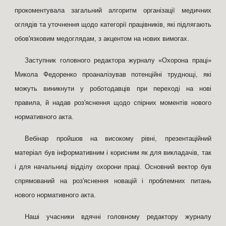
прокоментувала загальний алгоритм організації медичних
оглядів та уточнення щодо категорії працівників, які підлягають
обов'язковим медоглядам, з акцентом на нових вимогах.
Заступник головного редактора журналу «Охорона праці»
Микола Федоренко проаналізував потенційні труднощі, які
можуть виникнути у роботодавців при переході на нові
правила, й надав роз'яснення щодо спірних моментів нового
нормативного акта.
Вебінар пройшов на високому рівні, презентаційний
матеріал був інформативним і корисним як для викладачів, так
і для начальниці відділу охорони праці. Основний вектор був
спрямований на роз'яснення новацій і проблемних питань
нового нормативного акта.
Наші учасники вдячні головному редактору журналу