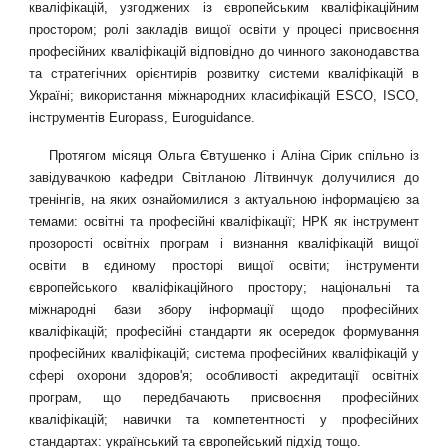
кваліфікацій, узгоджених із європейським кваліфікаційним
простором; ролі закладів вищої освіти у процесі присвоєння
професійних кваліфікацій відповідно до чинного законодавства
та стратегічних орієнтирів розвитку системи кваліфікацій в
Україні; використання міжнародних класифікацій ESCO, ISCO,
інструментів Europass, Euroguidance.
Протягом місяця Ольга Євтушенко і Аліна Сірик спільно із
завідувачкою кафедри Світланою Літвинчук долучилися до
тренінгів, на яких ознайомилися з актуальною інформацією за
темами: освітні та професійні кваліфікації; НРК як інструмент
прозорості освітніх програм і визнання кваліфікацій вищої
освіти в єдиному просторі вищої освіти; інструменти
європейського кваліфікаційного простору; національні та
міжнародні бази збору інформації щодо професійних
кваліфікацій; професійні стандарти як осередок формування
професійних кваліфікацій; система професійних кваліфікацій у
сфері охорони здоров'я; особливості акредитації освітніх
програм, що передбачають присвоєння професійних
кваліфікацій; навички та компетентності у професійних
стандартах: український та європейський підхід тощо.