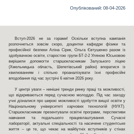
Опублікований: 0
8
-04-2026
Вступ-2026 не за горами! Оскільки вступна кампанія
розпочнеться зовсім скоро, доцентки кафедри фізики та
професійної безпеки Аліна Сірик, Ольга Євтушенко разом із
здобувачкою освіти, старостою групи БТ-2-2 Уляною Юськовою
вирішили допомогти старшокласникам Залузького ліцею
(Хмельницька область, Шепетівський район) впоратися із
хвилюванням і спільно проаналізувати їхні професійні
вподобання під час зустрічі 6 квітня 2026 року.
У центрі уваги – нинішні тренди ринку праці та можливості,
що відкриваються перед сучасною молоддю. Під час заходу
учні дізналися про широкі можливості здобуття вищої освіти у
Національному університеті харчових технологій (НУХТ).
Старшокласникам презентували освітні програми, перспективи
навчання та подальшого працевлаштування. Сучасні
лабораторії, актуальні спеціальності та насичене студентське
життя – це те, що чекає на майбутніх вступників у стінах