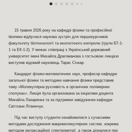
15 травня 2026 року на кафедрі фізики та професійної
безпеки відбулася наукова зустріч для першокурсників
факультету біотехнології та екологічного контролю (групи БТ-1-
1 та ЕК-1-2). У межах співпраці з Український державний
університет імені Михайла Драгоманова з гостьовою лекцією
виступив відомий науковець Тарас Січкар.
Кандидат фізико-математичних наук, професор кафедри
загальної фізики та методики навчання фізики представив
тему «Молекулярна рухливість в органічних полімерних
сполуках». Лекція була організована за ініціативи доцента
Михайла Лазаренка та за підтримки завідувачки кафедри
Світлани Літвинчук.
Під час виступу студенти ознайомилися з сучасними
методами дослідження макромолекулярних систем, зокрема
методом релаксаційної спектрометрії, а також дізналися про