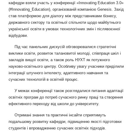
кафедри взяли участь у конференції «Innovating Education 3.0»
(#Innovating_Education), організованій компанією Genesis. Захід
став платформою для діалогу між представниками бізнесу,
державного сектору та освітньої спільноти щодо майбутнього
української освіти в умовах технологічних змін і післявоєнної
відбудови.
Під час панельних дискусій обговорювалися стратегічні
виклики освіти, розвиток талановитої молоді, співпраця шкіл і
закладів вищої освіти, а також роль НУХТ як потужного
науково-освітнього центру. Особливу увагу учасники приділили
інтеграції штучного інтелекту, адаптивного навчання та
сучасних технологій в освітній процес.
У межах конференції також розглядалися питання адаптації
освітніх програм до потреб сучасного ринку праці та створення
ефективного переходу від школи до університету.
Отримані знання та практичні інсайти сприятимуть
подальшому розвитку кафедри, підвищенню якості підготовки
студентів і впровадженню сучасних освітніх підходів.