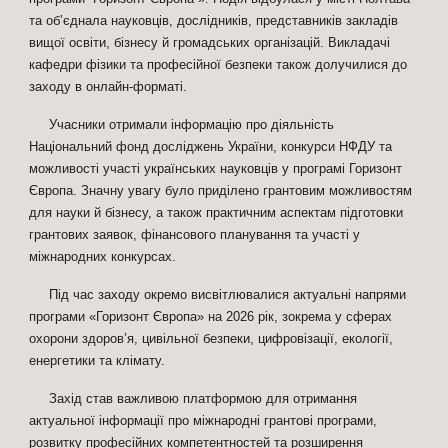
та об’єднала науковців, дослідників, представників закладів
вищої освіти, бізнесу й громадських організацій. Викладачі
кафедри фізики та професійної безпеки також долучилися до
заходу в онлайн-форматі.
Учасники отримали інформацію про діяльність
Національний фонд досліджень України, конкурси НФДУ та
можливості участі українських науковців у програмі Горизонт
Європа. Значну увагу було приділено грантовим можливостям
для науки й бізнесу, а також практичним аспектам підготовки
грантових заявок, фінансового планування та участі у
міжнародних конкурсах.
Під час заходу окремо висвітлювалися актуальні напрями
програми «Горизонт Європа» на 2026 рік, зокрема у сферах
охорони здоров’я, цивільної безпеки, цифровізації, екології,
енергетики та клімату.
Захід став важливою платформою для отримання
актуальної інформації про міжнародні грантові програми,
розвитку професійних компетентностей та розширення