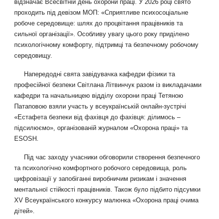
відзначає Всесвітній день охорони праці. У 2026 році свято
проходить під девізом МОП: «Сприятливе психосоціальне
робоче середовище: шлях до процвітання працівників та
сильної організації». Особливу увагу цього року приділено
психологічному комфорту, підтримці та безпечному робочому
середовищу.
Напередодні свята завідувачка кафедри фізики та
професійної безпеки Світлана Літвинчук разом із викладачами
кафедри та начальницею відділу охорони праці Тетяною
Патаповою взяли участь у всеукраїнській онлайн-зустрічі
«Естафета безпеки від фахівця до фахівця: ділимось –
підсилюємо», організованій журналом «Охорона праці» та
ESOSH.
Під час заходу учасники обговорили створення безпечного
та психологічно комфортного робочого середовища, роль
цифровізації у запобіганні виробничим ризикам і значення
ментальної стійкості працівників. Також було підбито підсумки
XV Всеукраїнського конкурсу малюнка «Охорона праці очима
дітей».