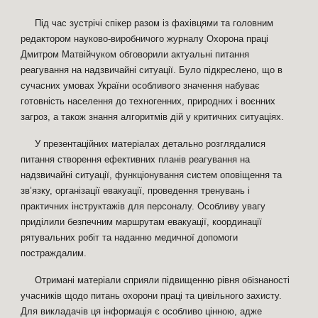
Під час зустрічі спікер разом із фахівцями та головним
редактором науково-виробничого журналу Охорона праці
Дмитром Матвійчуком обговорили актуальні питання
реагування на надзвичайні ситуації. Було підкреслено, що в
сучасних умовах України особливого значення набуває
готовність населення до техногенних, природних і воєнних
загроз, а також знання алгоритмів дій у критичних ситуаціях.
У презентаційних матеріалах детально розглядалися
питання створення ефективних планів реагування на
надзвичайні ситуації, функціонування систем оповіщення та
зв’язку, організації евакуації, проведення тренувань і
практичних інструктажів для персоналу. Особливу увагу
приділили безпечним маршрутам евакуації, координації
рятувальних робіт та наданню медичної допомоги
постраждалим.
Отримані матеріали сприяли підвищенню рівня обізнаності
учасників щодо питань охорони праці та цивільного захисту.
Для викладачів ця інформація є особливо цінною, адже