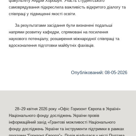
факультету Андрій Хорошун. Участь студентського
самоврядування підкреслила важливість відкритого діалогу та
співпраці у підвищенні якості освіти.
За результатами засідання були визначені подальші
напрями розвитку кафедри, спрямовані на посилення
наукового потенціалу, розширення міжнародної співпраці та
вдосконалення підготовки майбутніх фахівців.
Опублікований: 08-05-2026
28–29 квітня 2026 року «Офіс Горизонт Європа в Україні»
Національного фонду досліджень України провів
інформаційний захід «Грантові можливості Національного
фонду досліджень України та інструменти підтримки в рамках
програми “Горизонт Європа”». Подія відбулася у місті Полтава