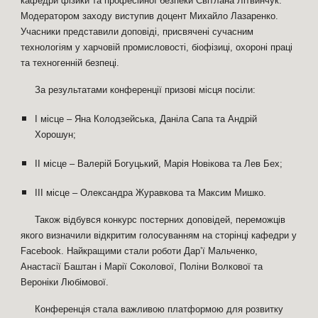
кафедри фізики та професійної безпеки Світлана Літвинчук.
Модератором заходу виступив доцент Михайло Лазаренко.
Учасники представили доповіді, присвячені сучасним
технологіям у харчовій промисловості, біофізиці, охороні праці
та техногенній безпеці.
За результатами конференції призові місця посіли:
І місце – Яна Колодзейська, Даніла Сапа та Андрій
Хорошун;
ІІ місце – Валерій Богуцький, Марія Новікова та Лев Бех;
ІІІ місце – Олександра Журавкова та Максим Мишко.
Також відбувся конкурс постерних доповідей, переможців
якого визначили відкритим голосуванням на сторінці кафедри у
Facebook. Найкращими стали роботи Дар’ї Мальченко,
Анастасії Баштан і Марії Соколової, Поліни Волкової та
Вероніки Любімової.
Конференція стала важливою платформою для розвитку