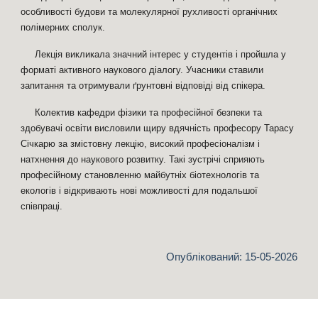
особливості будови та молекулярної рухливості органічних
полімерних сполук.
Лекція викликала значний інтерес у студентів і пройшла у
форматі активного наукового діалогу. Учасники ставили
запитання та отримували ґрунтовні відповіді від спікера.
Колектив кафедри фізики та професійної безпеки та
здобувачі освіти висловили щиру вдячність професору Тарасу
Січкарю за змістовну лекцію, високий професіоналізм і
натхнення до наукового розвитку. Такі зустрічі сприяють
професійному становленню майбутніх біотехнологів та
екологів і відкривають нові можливості для подальшої
співпраці.
Опублікований: 1
5
-05-2026