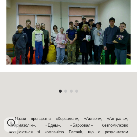
Назви препаратів «Корвалол», «Амізон», «Антраль»,
«Фармазолін», «Едем», «Барбовал» безпомилково
асоціюються зі компанією Farmak, що є результатом