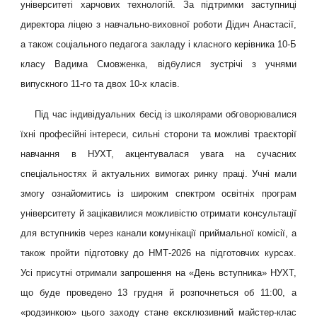
університеті харчових технологій. За підтримки заступниці
директора ліцею з навчально-виховної роботи Дідич Анастасії,
а також соціального педагога закладу і класного керівника 10-Б
класу Вадима Смовженка, відбулися зустрічі з учнями
випускного 11-го та двох 10-х класів.
Під час індивідуальних бесід із школярами обговорювалися
їхні професійні інтереси, сильні сторони та можливі траєкторії
навчання в НУХТ, акцентувалася увага на сучасних
спеціальностях й актуальних вимогах ринку праці. Учні мали
змогу ознайомитись із широким спектром освітніх програм
університету й зацікавилися можливістю отримати консультації
для вступників через канали комунікації приймальної комісії, а
також пройти підготовку до НМТ-2026 на підготовчих курсах.
Усі присутні отримали запрошення на «День вступника» НУХТ,
що буде проведено 13 грудня й розпочнеться об 11:00, а
«родзинкою» цього заходу стане ексклюзивний майстер-клас