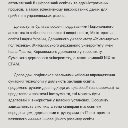
автоматизації й цифровізації освітніх та адміністративних
процесів, а також ефективному використанню даних для
прийняття управлінських рішень.
До виступів були запрошені представники Національного
агентства із забезпечення якості вищої освіти, Міністерства
освіти і науки України, Державного університету «Житомирська
політехніка», Житомирського державного університету імені
Івана Франка, Херсонського державного університету,
Сумського державного університету, а також компаній NIX та
EPAM.
Доповідачі поділилися реальними кейсами впровадження
сучасних технологій у діяльність закладів освіти,
продемонстрували дієві підходи до цифрової трансформації та
представили практичні інструменти, які можуть бути
адаптовані й використані у власних установах. Особливу
зацікавленість викликала тема співпраці між освітнім
середовищем, державними структурами та ІТ-сектором як
важливого чинника інноваційного розвитку освіти.