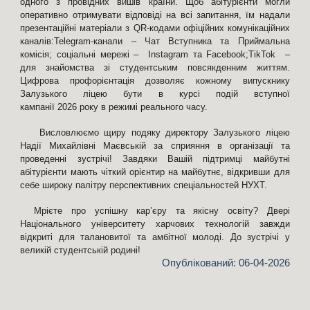
одного з провідних вишів країни. Щоб абітурієнти могли
оперативно отримувати відповіді на всі запитання, їм надали
презентаційні матеріали з QR-кодами офіційних комунікаційних
каналів:Telegram-канали – Чат Вступника та Приймальна
комісія; соціальні мережі – Instagram та Facebook;TikTok –
для знайомства зі студентським повсякденним життям.
Цифрова профорієнтація дозволяє кожному випускнику
Залузького ліцею бути в курсі подій вступної
кампанії 2026 року в режимі реального часу.
Висловлюємо щиру подяку директору Залузького ліцею
Надії Михайлівні Маєвській за сприяння в організації та
проведенні зустрічі! Завдяки Вашій підтримці майбутні
абітурієнти мають чіткий орієнтир на майбутнє, відкривши для
себе широку палітру перспективних спеціальностей НУХТ.
Мрієте про успішну кар’єру та якісну освіту? Двері
Національного університету харчових технологій завжди
відкриті для талановитої та амбітної молоді. До зустрічі у
великій студентській родині!
Опублікований: 0
6
-0
4
-2026