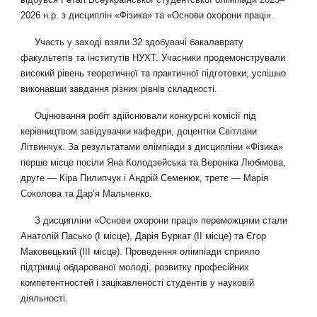
2026 н.р. з дисциплін «Фізика» та «Основи охорони праці».
Участь у заході взяли 32 здобувачі бакалаврату
факультетів та інститутів НУХТ. Учасники продемонстрували
високий рівень теоретичної та практичної підготовки, успішно
виконавши завдання різних рівнів складності.
Оцінювання робіт здійснювали конкурсні комісії під
керівництвом завідувачки кафедри, доцентки Світлани
Літвинчук. За результатами олімпіади з дисципліни «Фізика»
перше місце посіли Яна Колодзейська та Вероніка Любімова,
друге — Кіра Пилипчук і Андрій Семенюк, третє — Марія
Соколова та Дар’я Мальченко.
З дисципліни «Основи охорони праці» переможцями стали
Анатолій Пасько (І місце), Дарія Буркат (ІІ місце) та Єгор
Маковецький (ІІІ місце). Проведення олімпіади сприяло
підтримці обдарованої молоді, розвитку професійних
компетентностей і зацікавленості студентів у науковій
діяльності.