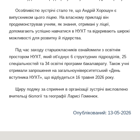
Особливістю зустрічі стало те, що Андрій Хорошун є
випускником цього ліцею. На власному прикладі він
продемонстрував учням, як знання, отримані у ліцеї,
допомагають успішно навчатися в НУХТ та відкривають широкі
можливості для розвитку й лідерства.
Під час заходу старшокласників ознайомили з освітнім
простором НУХТ, який об’єднує 6 структурних підрозділів, 25
спеціальностей та 34 освітні програми бакалаврату. Також учні
отримали запрошення на загальноуніверситетський «День
вступника НУХТ», що відбудеться 16 травня 2026 року.
Щиру подяку за сприяння в організації зустрічі висловлено
вчительці біології та географії Ларисі Гоменюк.
Опублікований: 13-05-2026