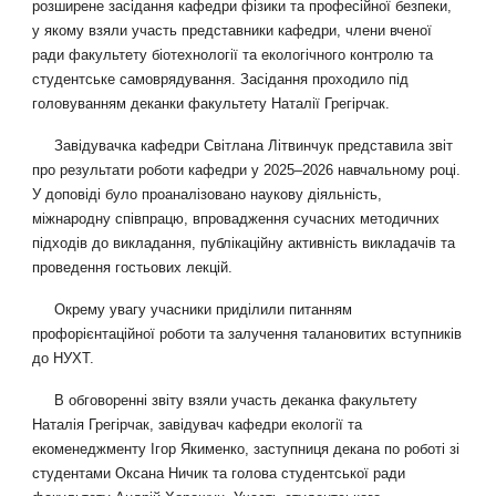
розширене засідання кафедри фізики та професійної безпеки,
у якому взяли участь представники кафедри, члени вченої
ради факультету біотехнології та екологічного контролю та
студентське самоврядування. Засідання проходило під
головуванням деканки факультету Наталії Грегірчак.
Завідувачка кафедри Світлана Літвинчук представила звіт
про результати роботи кафедри у 2025–2026 навчальному році.
У доповіді було проаналізовано наукову діяльність,
міжнародну співпрацю, впровадження сучасних методичних
підходів до викладання, публікаційну активність викладачів та
проведення гостьових лекцій.
Окрему увагу учасники приділили питанням
профорієнтаційної роботи та залучення талановитих вступників
до НУХТ.
В обговоренні звіту взяли участь деканка факультету
Наталія Грегірчак, завідувач кафедри екології та
екоменеджменту Ігор Якименко, заступниця декана по роботі зі
студентами Оксана Ничик та голова студентської ради