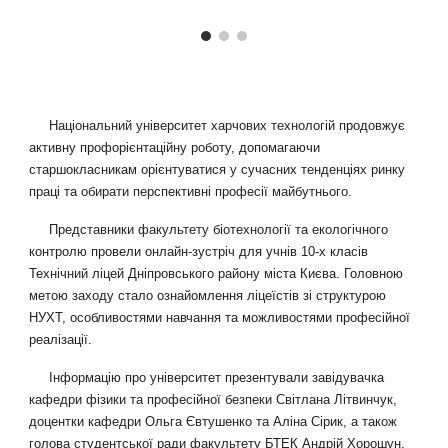
Національний університет харчових технологій продовжує
активну профорієнтаційну роботу, допомагаючи
старшокласникам орієнтуватися у сучасних тенденціях ринку
праці та обирати перспективні професії майбутнього.
Представники факультету біотехнології та екологічного
контролю провели онлайн-зустріч для учнів 10-х класів
Технічний ліцей Дніпровського району міста Києва. Головною
метою заходу стало ознайомлення ліцеїстів зі структурою
НУХТ, особливостями навчання та можливостями професійної
реалізації.
Інформацію про університет презентували завідувачка
кафедри фізики та професійної безпеки Світлана Літвинчук,
доцентки кафедри Ольга Євтушенко та Аліна Сірик, а також
голова студентської ради факультету БТЕК Андрій Хорошун.