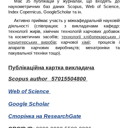
Має 35 публікацій у журналах, що входять до
наукометричних баз даних Scopus, Web of Science,
Index Copernicus, GoogleScholar та ін.
Активно приймає участь у міжкафедральній науковій
діяльності (співпрацює з викладачами кафедр:
технології жирів, хімічних технологій харчових добавок
та косметичних засобів;
технології хлібопекарських і
кондитерських виробів
; харчової
хімії
; процесів і
апаратів харчових виробництв; мехатроніки та
пакувальної техніки тощо).
Публікаційна картка викладача
Scopus author
57015504800
Web of Science
Google Scholar
Сторінка на ResearchGate