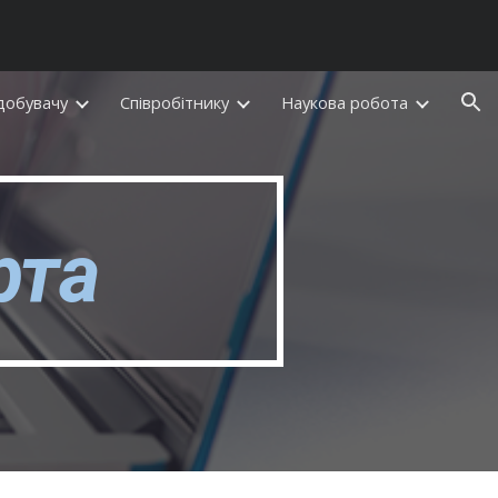
ion
добувачу
Співробітнику
Наукова робота
рта