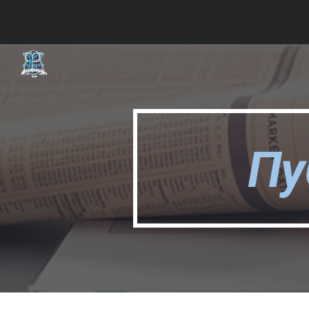
Sk
Пу