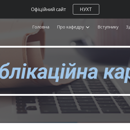
Офіційний сайт
НУХТ
ip to main content
Skip to navigat
Головна
Про кафедру
Вступнику
З
блікаційна ка